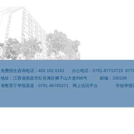
免费招生咨询电话：400 102 6161 办公电话：0791-87713723 877
地址：江西省南昌市红谷滩区狮子山大道998号 邮编：330
省教育厅举报渠道：0791-86765271、网上信访平台 学校举报渠道：079