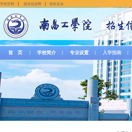
|
|
学校官网
就业信息网
校友总会
首 页
学校简介
专业设置
入学指南